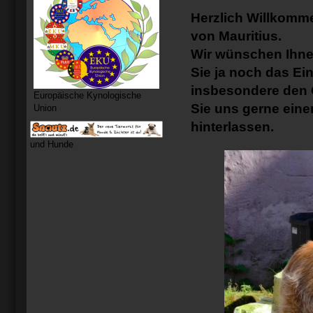
Herzlich Willkomm
von Mauritius.
Wir wünschen Ihnen
Sie ja noch das Ei
insbesondere den 
Europäische Kynologische
Sie uns gerne ein
Union
hinterlassen.
und Hunde